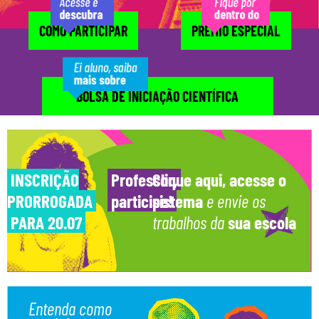
COMO PARTICIPAR
PRÊMIO ESPECIAL
BOLSA DE INICIAÇÃO CIENTÍFICA
INSCRIÇÃO
Professor,
Clique aqui,
acesse o
PRORROGADA
participe!
sistema
e envie os
PARA 20.07
trabalhos da
sua escola
Entenda como