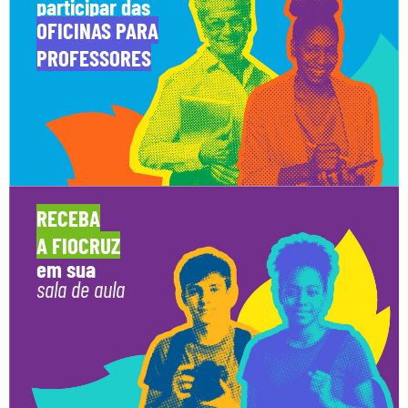
participar das
OFICINAS PARA
PROFESSORES
RECEBA
A FIOCRUZ
em sua
sala de aula