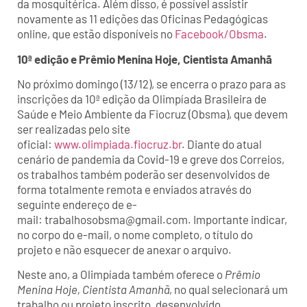
da mosquitérica. Além disso, é possível assistir
novamente as 11 edições das Oficinas Pedagógicas
online, que estão disponíveis no
Facebook/Obsma
.
10ª edição e Prêmio Menina Hoje, Cientista Amanhã
No próximo domingo (13/12), se encerra o prazo para as
inscrições da 10ª edição da Olimpíada Brasileira de
Saúde e Meio Ambiente da Fiocruz (Obsma), que devem
ser realizadas pelo site
oficial:
www.olimpiada.fiocruz.br
. Diante do atual
cenário de pandemia da Covid-19 e greve dos Correios,
os trabalhos também poderão ser desenvolvidos de
forma totalmente remota e enviados através do
seguinte endereço de e-
mail: trabalhosobsma@gmail.com. Importante indicar,
no corpo do e-mail, o nome completo, o título do
projeto e não esquecer de anexar o arquivo.
Neste ano, a Olimpíada também oferece o
Prêmio
Menina Hoje, Cientista Amanhã
, no qual selecionará um
trabalho ou projeto inscrito, desenvolvido