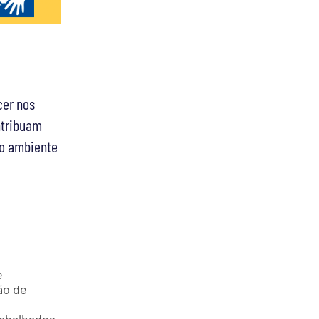
cer nos
ntribuam
io ambiente
e
ão de
rabalhados