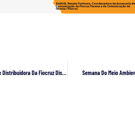
Acervos Da Cinemateca Do MAM E Da VideoSaúde Distribuidora Da Fiocruz Disponíveis Para Professores E Alunos
Semana Do Meio Ambien