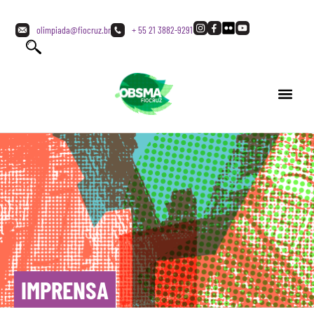
olimpiada@fiocruz.br
+ 55 21 3882-9291
IMPRENSA