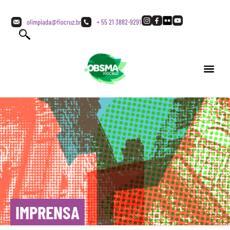
olimpiada@fiocruz.br
+ 55 21 3882-9291
IMPRENSA