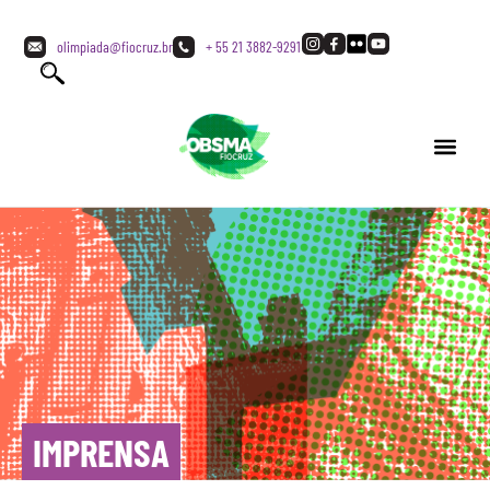
olimpiada@fiocruz.br
+ 55 21 3882-9291
IMPRENSA