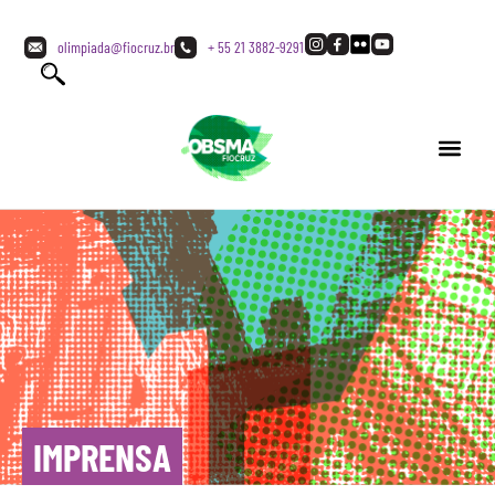
olimpiada@fiocruz.br
+ 55 21 3882-9291
IMPRENSA