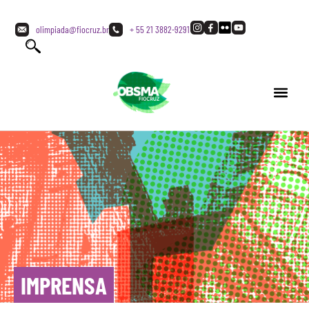
olimpiada@fiocruz.br
+ 55 21 3882-9291
IMPRENSA