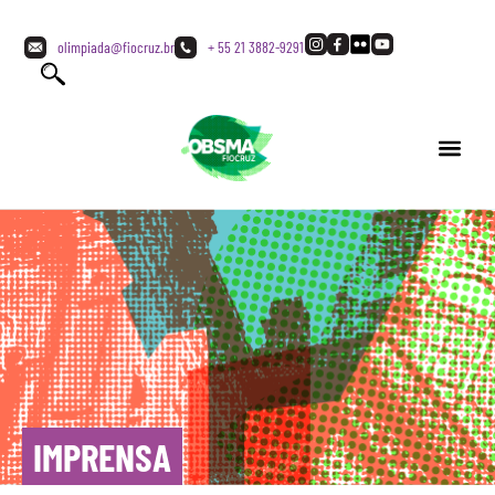
olimpiada@fiocruz.br
+ 55 21 3882-9291
IMPRENSA