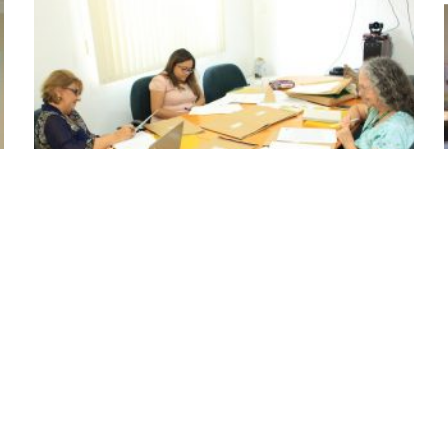
Comissões avaliadoras da 8ª Obsma se reúnem em
Manaus
September 19, 2016
No Comments
Veja mais »