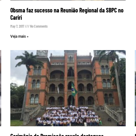
Obsma faz sucesso na Reunião Regional da SBPC no
Cariri
May 7, 2017
No Comments
Veja mais »
Cerimônia de Premiação revela destaques