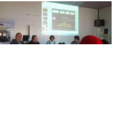
Obsma participa de debate sobre olimpíadas
científicas no Foro CILAC
September 10, 2016
No Comments
Veja mais »