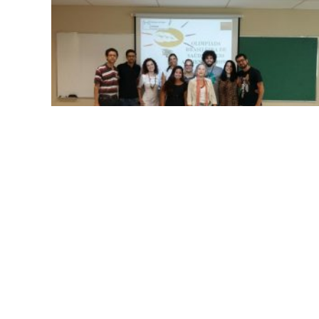
Trabalhos da região Centro-Oeste terminam de ser
avaliados
September 21, 2016
No Comments
Veja mais »