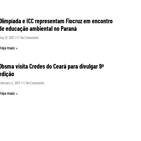
Olimpíada e ICC representam Fiocruz em encontro
de educação ambiental no Paraná
May 21, 2017
No Comments
Veja mais »
Obsma visita Credes do Ceará para divulgar 9ª
edição
February 2, 2017
No Comments
Veja mais »