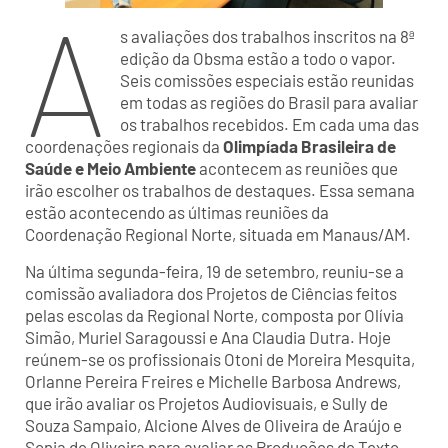
A
s avaliações dos trabalhos inscritos na 8ª
edição da Obsma estão a todo o vapor.
Seis comissões especiais estão reunidas
em todas as regiões do Brasil para avaliar
os trabalhos recebidos. Em cada uma das
coordenações regionais da
Olimpíada Brasileira de
Saúde e Meio Ambiente
acontecem as reuniões que
irão escolher os trabalhos de destaques. Essa semana
estão acontecendo as últimas reuniões da
Coordenação Regional Norte, situada em Manaus/AM.
Na última segunda-feira, 19 de setembro, reuniu-se a
comissão avaliadora dos Projetos de Ciências feitos
pelas escolas da Regional Norte, composta por Olívia
Simão, Muriel Saragoussi e Ana Claudia Dutra. Hoje
reúnem-se os profissionais Otoni de Moreira Mesquita,
Orlanne Pereira Freires e Michelle Barbosa Andrews,
que irão avaliar os Projetos Audiovisuais, e Sully de
Souza Sampaio, Alcione Alves de Oliveira de Araújo e
Sonia de Oliveira para avaliar as Produções de Texto.