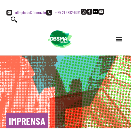
olimpiada@fiocruz.br
+ 55 21 3882-9291
IMPRENSA