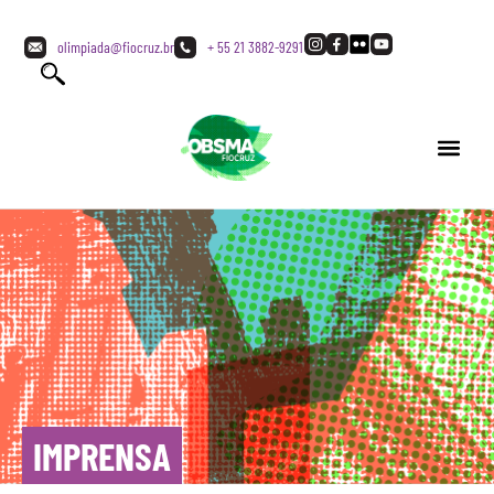
olimpiada@fiocruz.br
+ 55 21 3882-9291
IMPRENSA