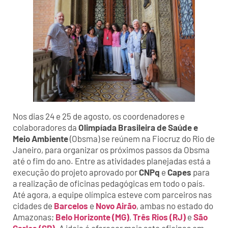
Nos dias 24 e 25 de agosto, os coordenadores e
colaboradores da
Olimpíada Brasileira de Saúde e
Meio Ambiente
(Obsma) se reúnem na Fiocruz do Rio de
Janeiro, para organizar os próximos passos da Obsma
até o fim do ano. Entre as atividades planejadas está a
execução do projeto aprovado por
CNPq
e
Capes
para
a realização de oficinas pedagógicas em todo o país.
Até agora, a equipe olímpica esteve com parceiros nas
cidades de
Barcelos
e
Novo Airão
, ambas no estado do
Amazonas;
Belo Horizonte (MG)
,
Três Rios (RJ)
e
São
Carlos (SP)
. A ideia é oferecer mais sete oficinas em