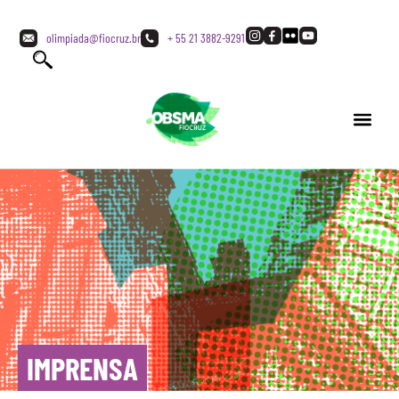
olimpiada@fiocruz.br
+ 55 21 3882-9291
IMPRENSA