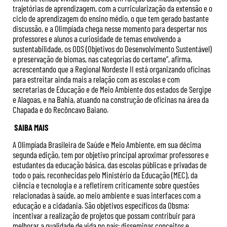
trajetórias de aprendizagem, com a curricularização da extensão e o
ciclo de aprendizagem do ensino médio, o que tem gerado bastante
discussão, e a Olimpíada chega nesse momento para despertar nos
professores e alunos a curiosidade de temas envolvendo a
sustentabilidade, os ODS (Objetivos do Desenvolvimento Sustentável)
e preservação de biomas, nas categorias do certame”, afirma,
acrescentando que a Regional Nordeste II está organizando oficinas
para estreitar ainda mais a relação com as escolas e com
secretarias de Educação e de Meio Ambiente dos estados de Sergipe
e Alagoas, e na Bahia, atuando na construção de oficinas na área da
Chapada e do Recôncavo Baiano.
SAIBA MAIS
A Olimpíada Brasileira de Saúde e Meio Ambiente, em sua décima
segunda edição, tem por objetivo principal aproximar professores e
estudantes da educação básica, das escolas públicas e privadas de
todo o país, reconhecidas pelo Ministério da Educação (MEC), da
ciência e tecnologia e a refletirem criticamente sobre questões
relacionadas à saúde, ao meio ambiente e suas interfaces com a
educação e a cidadania. São objetivos específicos da Obsma:
incentivar a realização de projetos que possam contribuir para
melhorar a qualidade de vida no país; disseminar conceitos e