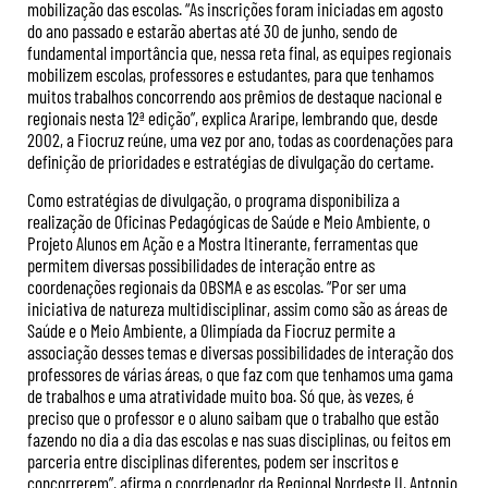
mobilização das escolas. “As inscrições foram iniciadas em agosto
do ano passado e estarão abertas até 30 de junho, sendo de
fundamental importância que, nessa reta final, as equipes regionais
mobilizem escolas, professores e estudantes, para que tenhamos
muitos trabalhos concorrendo aos prêmios de destaque nacional e
regionais nesta 12ª edição”, explica Araripe, lembrando que, desde
2002, a Fiocruz reúne, uma vez por ano, todas as coordenações para
definição de prioridades e estratégias de divulgação do certame.
Como estratégias de divulgação, o programa disponibiliza a
realização de Oficinas Pedagógicas de Saúde e Meio Ambiente, o
Projeto Alunos em Ação e a Mostra Itinerante, ferramentas que
permitem diversas possibilidades de interação entre as
coordenações regionais da OBSMA e as escolas. “Por ser uma
iniciativa de natureza multidisciplinar, assim como são as áreas de
Saúde e o Meio Ambiente, a Olimpíada da Fiocruz permite a
associação desses temas e diversas possibilidades de interação dos
professores de várias áreas, o que faz com que tenhamos uma gama
de trabalhos e uma atratividade muito boa. Só que, às vezes, é
preciso que o professor e o aluno saibam que o trabalho que estão
fazendo no dia a dia das escolas e nas suas disciplinas, ou feitos em
parceria entre disciplinas diferentes, podem ser inscritos e
concorrerem”, afirma o coordenador da Regional Nordeste II, Antonio