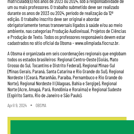
matriculado(s) nos anos de 2023 ou 2024, sob a responsabilidade de
um ou mais professores. O trabalho submetido deve ser realizado
durante os anos de 2023 ou 2024, período de realização da 12ª
edição. O trabalho inscrito deve ser original e abordar
obrigatoriamente temas transversais ligados à saúde e/ou ao meio
ambiente, nas categorias Produção Audiovisual, Projetos de Ciências
e Produção de Texto. Todos os professores responsáveis devem estar
cadastrados no sítio oficial da Obsma – www.olimpiada.fiocruz.br.
A Obsma é organizada em seis coordenações regionais que englobam
todos os estados brasileiros: Regional Centro-Oeste (Goiás, Mato
Grosso do Sul, Tocantins e Distrito Federal), Regional Minas-Sul
(Minas Gerais, Paraná, Santa Catarina e Rio Grande do Sul), Regional
Nordeste I (Ceará, Maranhão, Paraíba, Pernambuco e Rio Grande do
Norte), Regional Nordeste II (Alagoas, Bahia e Sergipe), Regional
Norte (Acre, Amapá, Pará, Rondônia e Roraima) e Regional Sudeste
(Espirito Santo, Rio de Janeiro e São Paulo).
April 9, 2024
OBSMA