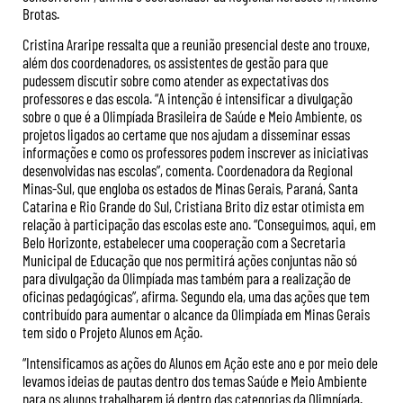
Brotas.
Cristina Araripe ressalta que a reunião presencial deste ano trouxe,
além dos coordenadores, os assistentes de gestão para que
pudessem discutir sobre como atender as expectativas dos
professores e das escola. “A intenção é intensificar a divulgação
sobre o que é a Olimpíada Brasileira de Saúde e Meio Ambiente, os
projetos ligados ao certame que nos ajudam a disseminar essas
informações e como os professores podem inscrever as iniciativas
desenvolvidas nas escolas”, comenta. Coordenadora da Regional
Minas-Sul, que engloba os estados de Minas Gerais, Paraná, Santa
Catarina e Rio Grande do Sul, Cristiana Brito diz estar otimista em
relação à participação das escolas este ano. “Conseguimos, aqui, em
Belo Horizonte, estabelecer uma cooperação com a Secretaria
Municipal de Educação que nos permitirá ações conjuntas não só
para divulgação da Olimpíada mas também para a realização de
oficinas pedagógicas”, afirma. Segundo ela, uma das ações que tem
contribuído para aumentar o alcance da Olimpíada em Minas Gerais
tem sido o Projeto Alunos em Ação.
“Intensificamos as ações do Alunos em Ação este ano e por meio dele
levamos ideias de pautas dentro dos temas Saúde e Meio Ambiente
para os alunos trabalharem já dentro das categorias da Olimpíada.