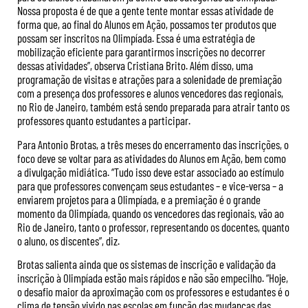
Nossa proposta é de que a gente tente montar essas atividade de
forma que, ao final do Alunos em Ação, possamos ter produtos que
possam ser inscritos na Olimpíada. Essa é uma estratégia de
mobilização eficiente para garantirmos inscrições no decorrer
dessas atividades”, observa Cristiana Brito. Além disso, uma
programação de visitas e atrações para a solenidade de premiação
com a presença dos professores e alunos vencedores das regionais,
no Rio de Janeiro, também está sendo preparada para atrair tanto os
professores quanto estudantes a participar.
Para Antonio Brotas, a três meses do encerramento das inscrições, o
foco deve se voltar para as atividades do Alunos em Ação, bem como
a divulgação midiática. “Tudo isso deve estar associado ao estímulo
para que professores convençam seus estudantes – e vice-versa – a
enviarem projetos para a Olimpíada, e a premiação é o grande
momento da Olimpíada, quando os vencedores das regionais, vão ao
Rio de Janeiro, tanto o professor, representando os docentes, quanto
o aluno, os discentes”, diz.
Brotas salienta ainda que os sistemas de inscrição e validação da
inscrição à Olimpíada estão mais rápidos e não são empecilho. “Hoje,
o desafio maior da aproximação com os professores e estudantes é o
clima de tensão vivido nas escolas em função das mudanças das