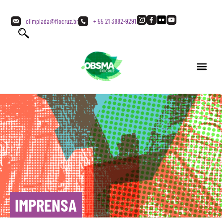
olimpiada@fiocruz.br
+ 55 21 3882-9291
IMPRENSA