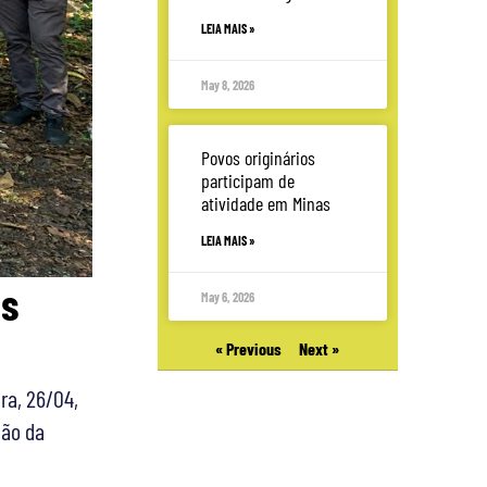
LEIA MAIS »
May 8, 2026
Povos originários
participam de
atividade em Minas
LEIA MAIS »
us
May 6, 2026
« Previous
Next »
ra, 26/04,
ção da