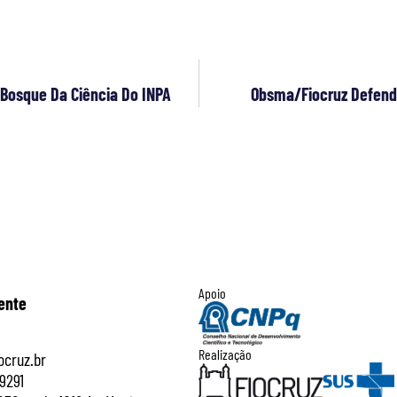
 Bosque Da Ciência Do INPA
Obsma/Fiocruz Defende
Apoio
ente
Realização
cruz.br
9291