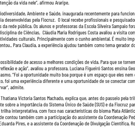
nção da vida nele”, afirmou Araripe.
Biodiversidade, Ambiente e Saúde, inaugurada recentemente para funcio
a desenvolvidas pela Fiocruz. O local recebe profissionais e pesquisado
da rede pública. Os alunos e professoras da Escola Silveira Sampaio fo
disciplina de Ciências, Cláudia Maria Rodrigues Costa avaliou a visita c
atividades culturais. Principalmente com o cunho ambiental. É muito im
ientou.. Para Claudia, a experiência ajudou também como tema gerador d
 possibilidade de acesso a melhores condições de vida. Para que se torn
flexão e ação”, avaliou a professora. Luciana Figueiró Santos ensina Geo
asmo. “Foi a oportunidade muito boa porque é um espaço que eles nem 
o, foi uma experiência diferente e uma oportunidade de se conectar com 
var”, admite.
hatiana Victoria Santos Machado, explica que, antes do passeio pela tri
te sobre a importância do Sistema Único de Saúde (SUS) e da Fiocruz par
trilha interpretativa, com foco nas características do bioma Mata Atlântic
idade contou também com a participação do assistente da Coordenação Pe
duarda Pires, e a assistente da Coordenação de Divulgação Científica, R