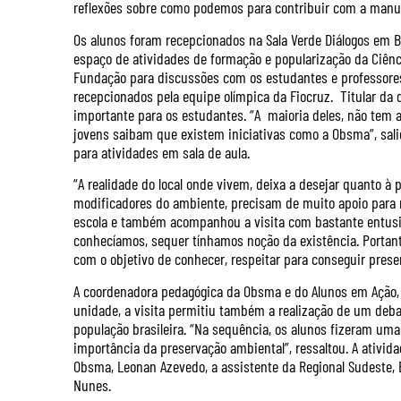
reflexões sobre como podemos para contribuir com a manute
Os alunos foram recepcionados na Sala Verde Diálogos em 
espaço de atividades de formação e popularização da Ciênci
Fundação para discussões com os estudantes e professores 
recepcionados pela equipe olímpica da Fiocruz. Titular da 
importante para os estudantes. “A maioria deles, não tem 
jovens saibam que existem iniciativas como a Obsma”, sal
para atividades em sala de aula.
“A realidade do local onde vivem, deixa a desejar quanto à
modificadores do ambiente, precisam de muito apoio para re
escola e também acompanhou a visita com bastante entusi
conhecíamos, sequer tínhamos noção da existência. Portant
com o objetivo de conhecer, respeitar para conseguir preser
A coordenadora pedagógica da Obsma e do Alunos em Ação, T
unidade, a visita permitiu também a realização de um deba
população brasileira. “Na sequência, os alunos fizeram uma 
importância da preservação ambiental”, ressaltou. A ativ
Obsma, Leonan Azevedo, a assistente da Regional Sudeste, E
Nunes.