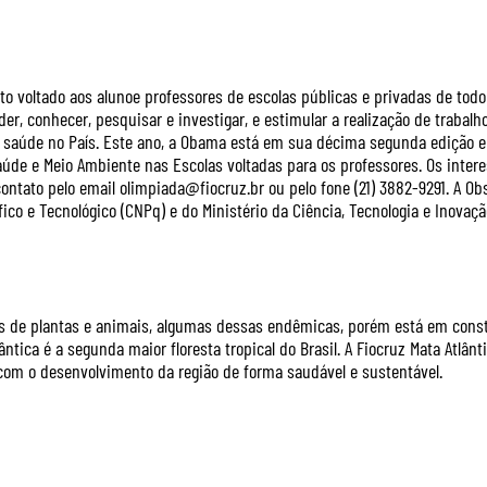
o voltado aos alunoe professores de escolas públicas e privadas de todo 
der, conhecer, pesquisar e investigar, e estimular a realização de trabalh
 saúde no País. Este ano, a Obama está em sua décima segunda edição e
úde e Meio Ambiente nas Escolas voltadas para os professores. Os inte
ntato pelo email olimpiada@fiocruz.br ou pelo fone (21) 3882-9291. A O
co e Tecnológico (CNPq) e do Ministério da Ciência, Tecnologia e Inovaçã
es de plantas e animais, algumas dessas endêmicas, porém está em cons
ntica é a segunda maior floresta tropical do Brasil. A Fiocruz Mata Atlânti
 com o desenvolvimento da região de forma saudável e sustentável.