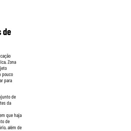
s de
ucação
ica, Zona
jeto
m pouco
ar para
njunto de
tes da
 em que haja
nto de
rio, além de