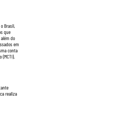
o Brasil,
os que
 além do
ressados em
bsma conta
o (MCTI).
tante
ca realiza