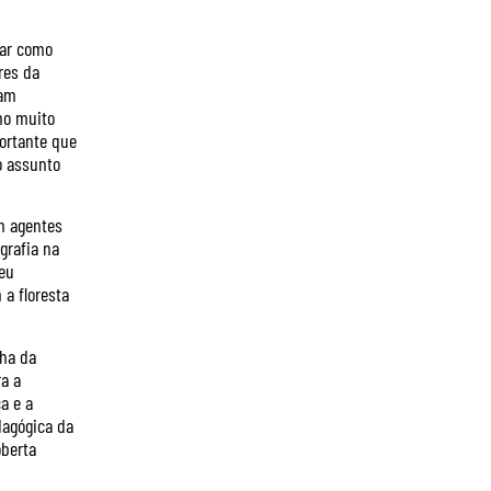
nar como
res da
ram
omo muito
portante que
o assunto
em agentes
grafia na
eu
a floresta
lha da
a a
a e a
dagógica da
oberta