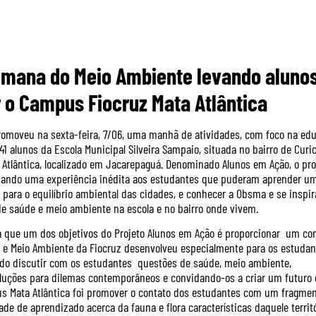
emana do Meio Ambiente levando aluno
 o Campus Fiocruz Mata Atlântica
promoveu na sexta-feira, 7/06, uma manhã de atividades, com foco na ed
 alunos da Escola Municipal Silveira Sampaio, situada no bairro de Curic
 Atlântica, localizado em Jacarepaguá. Denominado Alunos em Ação, o pro
nando uma experiência inédita aos estudantes que puderam aprender u
a para o equilíbrio ambiental das cidades, e conhecer a Obsma e se inspir
de saúde e meio ambiente na escola e no bairro onde vivem.
ca que um dos objetivos do Projeto Alunos em Ação é proporcionar um co
e e Meio Ambiente da Fiocruz desenvolveu especialmente para os estudan
ando discutir com os estudantes questões de saúde, meio ambiente,
soluções para dilemas contemporâneos e convidando-os a criar um futuro
us Mata Atlântica foi promover o contato dos estudantes com um fragme
e de aprendizado acerca da fauna e flora características daquele territó