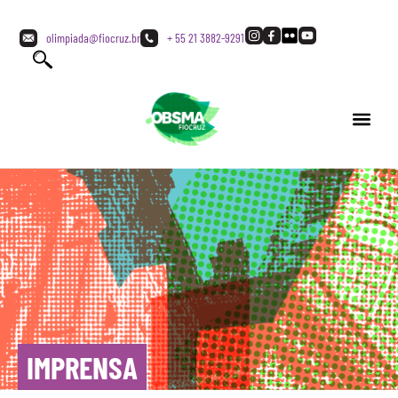
olimpiada@fiocruz.br
+ 55 21 3882-9291
IMPRENSA