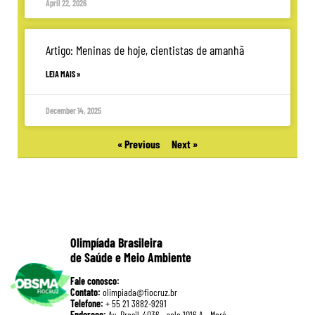
April 22, 2026
Artigo: Meninas de hoje, cientistas de amanhã
LEIA MAIS »
December 14, 2025
« Previous
Next »
Olimpíada Brasileira
de Saúde e Meio Ambiente
Fale conosco:
Contato:
olimpiada@fiocruz.br
Telefone:
+ 55 21 3882-9291
Endereço:
Av. Brasil, 4036 • sala 1016 A • Maré