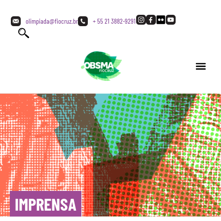
olimpiada@fiocruz.br
+ 55 21 3882-9291
IMPRENSA