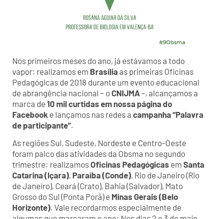
Nos primeiros meses do ano, já estávamos a todo
vapor: realizamos em
Brasília
as primeiras Oficinas
Pedagógicas de 2018 durante um evento educacional
de abrangência nacional – o
CNIJMA
–, alcançamos a
marca de
10 mil curtidas em nossa página do
Facebook
e lançamos nas redes a
campanha “Palavra
de participante”
.
As regiões Sul, Sudeste, Nordeste e Centro-Oeste
foram palco das atividades da Obsma no segundo
trimestre: realizamos
Oficinas Pedagógicas
em
Santa
Catarina (Içara)
,
Paraíba (Conde)
, Rio de Janeiro (Rio
de Janeiro), Ceará (Crato), Bahia (Salvador), Mato
Grosso do Sul (Ponta Porã) e
Minas Gerais (Belo
Horizonte)
. Vale recordarmos especialmente de
algumas que marcaram o ano: Nos dias 2 e 3 de maio,