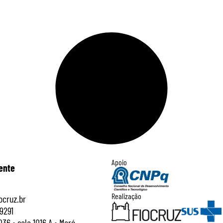
Apoio
ente
Realização
cruz.br
9291
036 • sala 1016 A • Maré