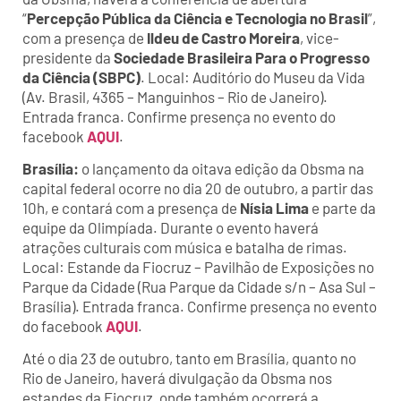
“
Percepção Pública da Ciência e Tecnologia no Brasil
”,
com a presença de
Ildeu de Castro Moreira
, vice-
presidente da
Sociedade Brasileira Para o Progresso
da Ciência (SBPC)
. Local: Auditório do Museu da Vida
(Av. Brasil, 4365 – Manguinhos – Rio de Janeiro).
Entrada franca. Confirme presença no evento do
facebook
AQUI
.
Brasília:
o lançamento da oitava edição da Obsma na
capital federal ocorre no dia 20 de outubro, a partir das
10h, e contará com a presença de
Nísia Lima
e parte da
equipe da Olimpíada. Durante o evento haverá
atrações culturais com música e batalha de rimas.
Local: Estande da Fiocruz – Pavilhão de Exposições no
Parque da Cidade (Rua Parque da Cidade s/n – Asa Sul –
Brasília). Entrada franca. Confirme presença no evento
do facebook
AQUI
.
Até o dia 23 de outubro, tanto em Brasília, quanto no
Rio de Janeiro, haverá divulgação da Obsma nos
estandes da Fiocruz, onde também ocorrerá a