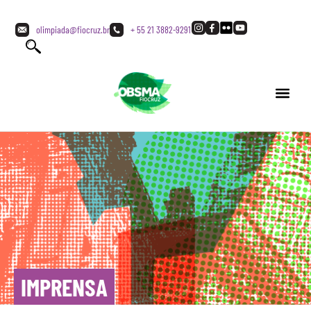
olimpiada@fiocruz.br
+ 55 21 3882-9291
IMPRENSA