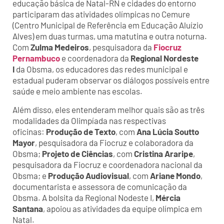
educação básica de Natal-RN e cidades do entorno
participaram das atividades olímpicas no Cemure
(Centro Municipal de Referência em Educação Aluízio
Alves) em duas turmas, uma matutina e outra noturna.
Com
Zulma Medeiros
, pesquisadora da
Fiocruz
Pernambuco
e coordenadora da
Regional Nordeste
I
da Obsma, os educadores das redes municipal e
estadual puderam observar os diálogos possíveis entre
saúde e meio ambiente nas escolas.
Além disso, eles entenderam melhor quais são as três
modalidades da Olimpíada nas respectivas
oficinas:
Produção de Texto
, com
Ana Lúcia Soutto
Mayor
, pesquisadora da Fiocruz e colaboradora da
Obsma;
Projeto de Ciências
, com
Cristina Araripe
,
pesquisadora da Fiocruz e coordenadora nacional da
Obsma; e
Produção Audiovisual
, com
Ariane Mondo
,
documentarista e assessora de comunicação da
Obsma. A bolsita da Regional Nodeste I,
Mércia
Santana
, apoiou as atividades da equipe olímpica em
Natal.