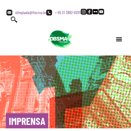
olimpiada@fiocruz.br
+ 55 21 3882-9291
IMPRENSA