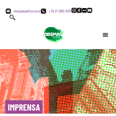
olimpiada@fiocruz.br
+ 55 21 3882-9291
IMPRENSA