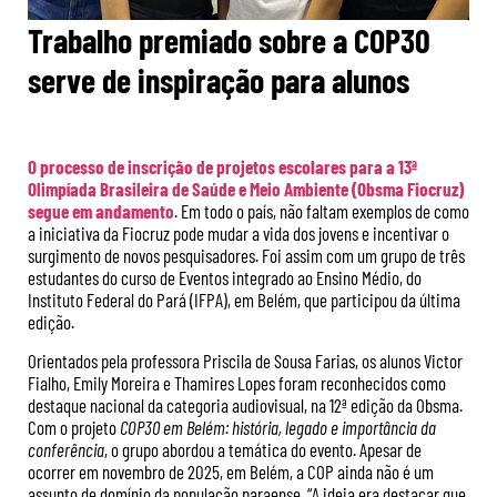
Trabalho premiado sobre a COP30
serve de inspiração para alunos
O processo de inscrição de projetos escolares para a 13ª
Olimpíada Brasileira de Saúde e Meio Ambiente (Obsma Fiocruz)
segue em andamento
. Em todo o país, não faltam exemplos de como
a iniciativa da Fiocruz pode mudar a vida dos jovens e incentivar o
surgimento de novos pesquisadores. Foi assim com um grupo de três
estudantes do curso de Eventos integrado ao Ensino Médio, do
Instituto Federal do Pará (IFPA), em Belém, que participou da última
edição.
Orientados pela professora Priscila de Sousa Farias, os alunos Victor
Fialho, Emily Moreira e Thamires Lopes foram reconhecidos como
destaque nacional da categoria audiovisual, na 12ª edição da Obsma.
Com o projeto
COP30 em Belém: história, legado e importância da
conferência
, o grupo abordou a temática do evento. Apesar de
ocorrer em novembro de 2025, em Belém, a COP ainda não é um
assunto de domínio da população paraense. “A ideia era destacar que,