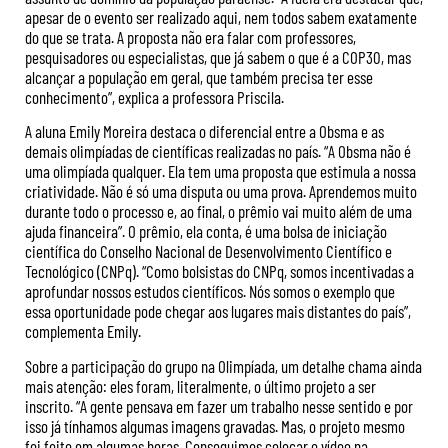
apesar de o evento ser realizado aqui, nem todos sabem exatamente
do que se trata. A proposta não era falar com professores,
pesquisadores ou especialistas, que já sabem o que é a COP30, mas
alcançar a população em geral, que também precisa ter esse
conhecimento”, explica a professora Priscila.
A aluna Emily Moreira destaca o diferencial entre a Obsma e as
demais olimpíadas de científicas realizadas no país. “A Obsma não é
uma olimpíada qualquer. Ela tem uma proposta que estimula a nossa
criatividade. Não é só uma disputa ou uma prova. Aprendemos muito
durante todo o processo e, ao final, o prêmio vai muito além de uma
ajuda financeira”. O prêmio, ela conta, é uma bolsa de iniciação
científica do Conselho Nacional de Desenvolvimento Científico e
Tecnológico (CNPq). “Como bolsistas do CNPq, somos incentivadas a
aprofundar nossos estudos científicos. Nós somos o exemplo que
essa oportunidade pode chegar aos lugares mais distantes do país”,
complementa Emily.
Sobre a participação do grupo na Olimpíada, um detalhe chama ainda
mais atenção: eles foram, literalmente, o último projeto a ser
inscrito. “A gente pensava em fazer um trabalho nesse sentido e por
isso já tínhamos algumas imagens gravadas. Mas, o projeto mesmo
foi feito em algumas horas. Conseguimos colocar o vídeo na