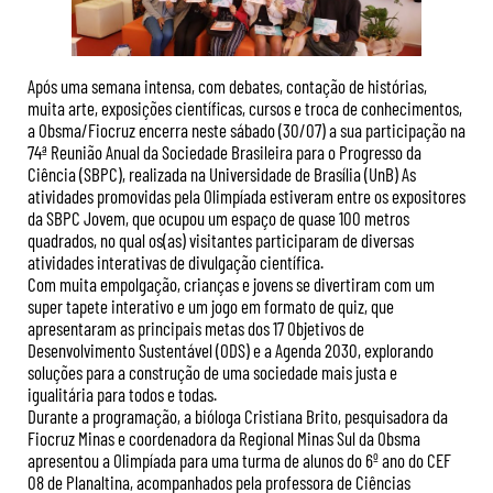
Após uma semana intensa, com debates, contação de histórias,
muita arte, exposições científicas, cursos e troca de conhecimentos,
a Obsma/Fiocruz encerra neste sábado (30/07) a sua participação na
74ª Reunião Anual da Sociedade Brasileira para o Progresso da
Ciência (SBPC), realizada na Universidade de Brasília (UnB) As
atividades promovidas pela Olimpíada estiveram entre os expositores
da SBPC Jovem, que ocupou um espaço de quase 100 metros
quadrados, no qual os(as) visitantes participaram de diversas
atividades interativas de divulgação científica.
Com muita empolgação, crianças e jovens se divertiram com um
super tapete interativo e um jogo em formato de quiz, que
apresentaram as principais metas dos 17 Objetivos de
Desenvolvimento Sustentável (ODS) e a Agenda 2030, explorando
soluções para a construção de uma sociedade mais justa e
igualitária para todos e todas.
Durante a programação, a bióloga Cristiana Brito, pesquisadora da
Fiocruz Minas e coordenadora da Regional Minas Sul da Obsma
apresentou a Olimpíada para uma turma de alunos do 6º ano do CEF
08 de Planaltina, acompanhados pela professora de Ciências