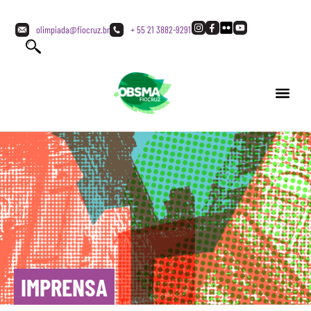
olimpiada@fiocruz.br
+ 55 21 3882-9291
IMPRENSA