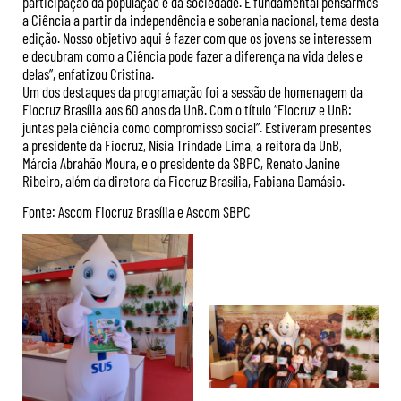
participação da população e da sociedade. É fundamental pensarmos
a Ciência a partir da independência e soberania nacional, tema desta
edição. Nosso objetivo aqui é fazer com que os jovens se interessem
e decubram como a Ciência pode fazer a diferença na vida deles e
delas”, enfatizou Cristina.
Um dos destaques da programação foi a sessão de homenagem da
Fiocruz Brasília aos 60 anos da UnB. Com o título “Fiocruz e UnB:
juntas pela ciência como compromisso social”. Estiveram presentes
a presidente da Fiocruz, Nísia Trindade Lima, a reitora da UnB,
Márcia Abrahão Moura, e o presidente da SBPC, Renato Janine
Ribeiro, além da diretora da Fiocruz Brasília, Fabiana Damásio.
Fonte: Ascom Fiocruz Brasília e Ascom SBPC