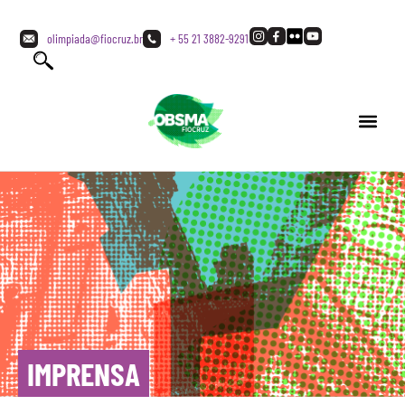
olimpiada@fiocruz.br
+ 55 21 3882-9291
IMPRENSA