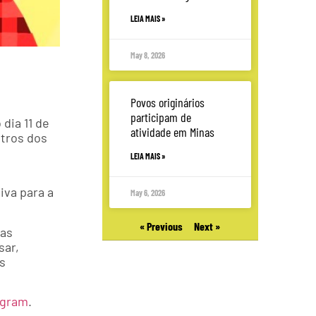
LEIA MAIS »
May 8, 2026
Povos originários
participam de
dia 11 de
atividade em Minas
stros dos
LEIA MAIS »
iva para a
May 6, 2026
« Previous
Next »
las
sar,
s
agram
.