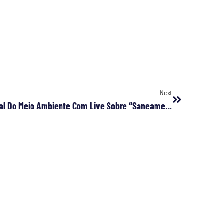
Next
Fiocruz Comemora O Dia Mundial Do Meio Ambiente Com Live Sobre “Saneamento E Coronavírus”