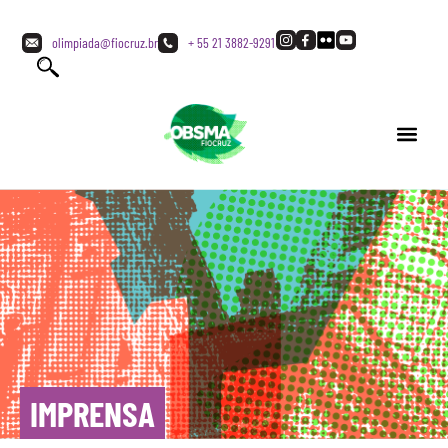
olimpiada@fiocruz.br
+ 55 21 3882-9291
IMPRENSA