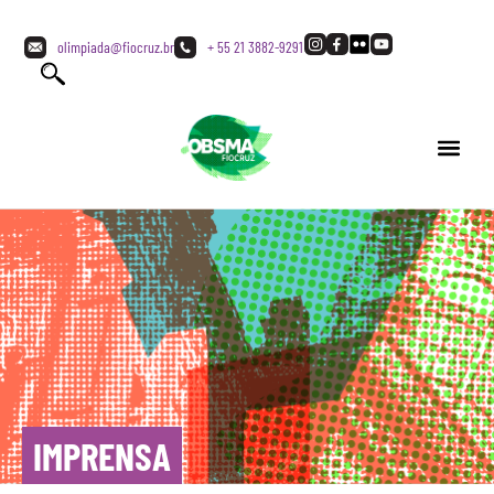
olimpiada@fiocruz.br
+ 55 21 3882-9291
IMPRENSA